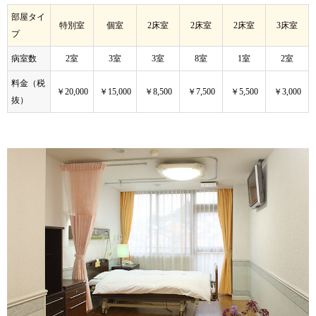
部屋タイ
特別室
個室
2床室
2床室
2床室
3床室
プ
病室数
2室
3室
3室
8室
1室
2室
料金（税
￥20,000
￥15,000
￥8,500
￥7,500
￥5,500
￥3,000
抜）