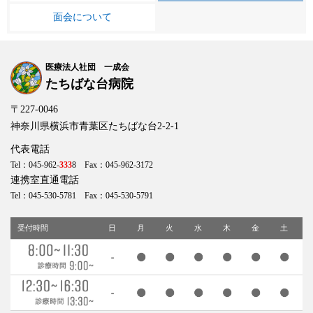
面会について
医療法人社団 一成会
たちばな台病院
〒227-0046
神奈川県横浜市青葉区たちばな台2-2-1
代表電話
Tel：045-962-
333
8 Fax：045-962-3172
連携室直通電話
Tel：045-530-5781 Fax：045-530-5791
受付時間
日
月
火
水
木
金
土