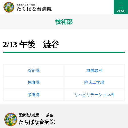
技術部
2/13 午後 澁谷
薬剤課
放射線科
検査課
臨床工学課
栄養課
リハビリテーション科
医療法人社団 一成会
たちばな台病院