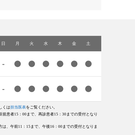
日
月
火
水
木
金
土
しくは
担当医表
をご覧ください。
規患者15：00まで、再診患者15：30までの受付となり
は、午前11：15まで、午後16：00までの受付となりま