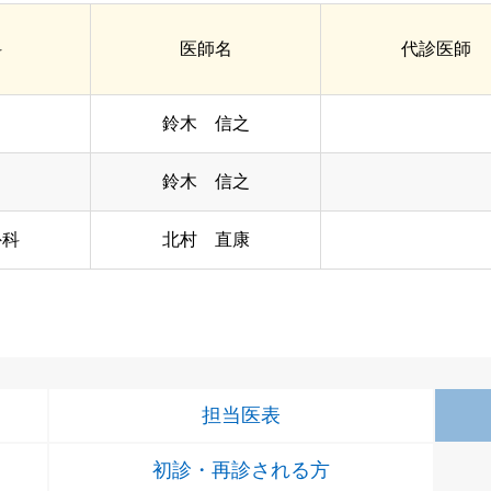
科
医師名
代診医師
鈴木 信之
鈴木 信之
外科
北村 直康
担当医表
初診・再診される方