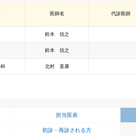
科
医師名
代診医師
鈴木 信之
鈴木 信之
外科
北村 直康
担当医表
初診・再診される方