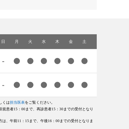
日
月
火
水
木
金
土
しくは
担当医表
をご覧ください。
規患者15：00まで、再診患者15：30までの受付となり
は、午前11：15まで、午後16：00までの受付となりま