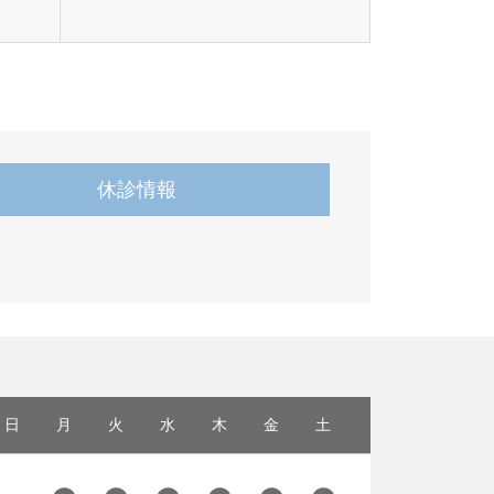
休診情報
日
月
火
水
木
金
土